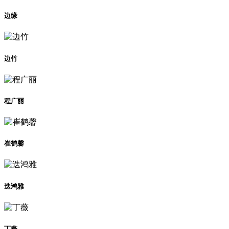
边缘
边竹
程广丽
崔鹤馨
迭鸿雅
丁薇