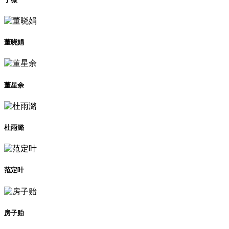
董晓娟
董星余
杜雨潞
范定叶
房子贻