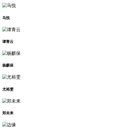
马悦
谭青云
杨麒保
尤裕雯
郑未来