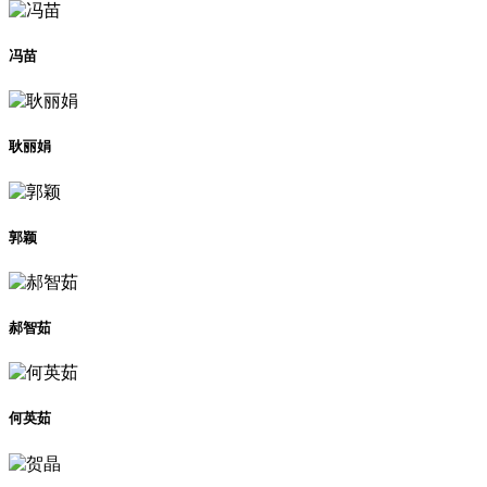
冯苗
耿丽娟
郭颖
郝智茹
何英茹